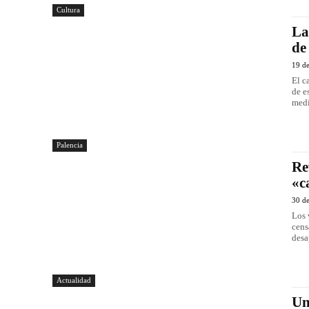
Cultura
La
de
19 de
El c
de e
medi
Palencia
Re
«c
30 d
Los 
cens
desa
Actualidad
Un