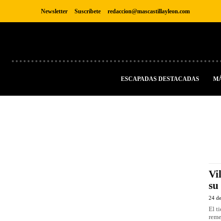
Newsletter
Suscríbete
redaccion@mascastillayleon.com
ESCAPADAS DESTACADAS
M
Vi
su
24 d
El t
reme