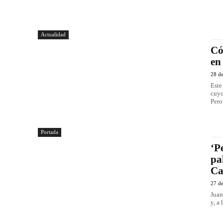
Actualidad
Có
en
28 de
Este
cuyo
Pero
Portada
‘P
pa
C
27 de
Juan
y, a 