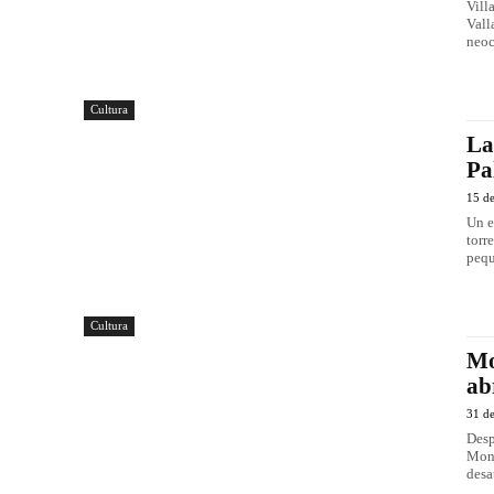
Vill
Vall
neoc
Cultura
La
Pa
15 d
Un e
torr
pequ
Cultura
Mo
ab
31 d
Desp
Monz
desa