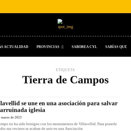
ÁS ACTUALIDAD
PROVINCIAS
SABOREA CYL
SABÍAS QUE
ETIQUETA
Tierra de Campos
llavellid se une en una asociación para salvar
 arruinada iglesia
e marzo de 2023
iempo no ha sido benigno con los monumentos de Villavellid. Para ponerle
dio sus vecinos se acaban de unir en una Asociación