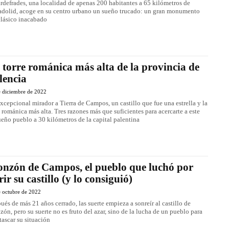
ardefrades, una localidad de apenas 200 habitantes a 65 kilómetros de
adolid, acoge en su centro urbano un sueño trucado: un gran monumento
lásico inacabado
 torre románica más alta de la provincia de
lencia
e diciembre de 2022
xcepcional mirador a Tierra de Campos, un castillo que fue una estrella y la
e románica más alta. Tres razones más que suficientes para acercarte a este
eño pueblo a 30 kilómetros de la capital palentina
nzón de Campos, el pueblo que luchó por
rir su castillo (y lo consiguió)
e octubre de 2022
ués de más 21 años cerrado, las suerte empieza a sonreír al castillo de
ón, pero su suerte no es fruto del azar, sino de la lucha de un pueblo para
tascar su situación