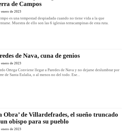
erra de Campos
e enero de 2023
iempo es una tempestad despiadada cuando no tiene vida a la que
entarse. Muestra de ello son las 6 iglesias terracampinas de esta ruta.
redes de Nava, cuna de genios
e enero de 2023
e llegar a Paredes de Nava y no dejarse deslumbrar por
orre de Santa Eulalia, o al menos no del todo. Ese...
a Obra’ de Villardefrades, el sueño truncado
 un obispo para su pueblo
e enero de 2023