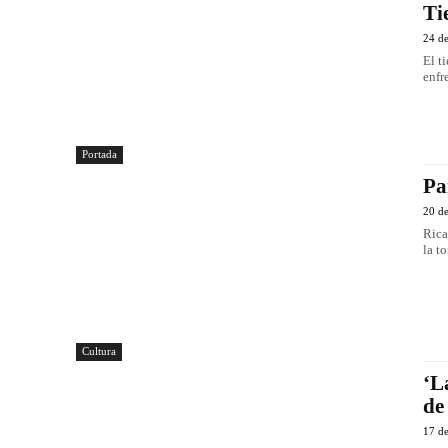
Ti
24 d
El t
enfr
Portada
Pa
20 d
Ricardo Ortega Convien
la t
Cultura
‘L
de
17 d