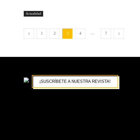
Actualidad
...
1
2
3
4
7
¡SUSCRÍBETE A NUESTRA REVISTA!