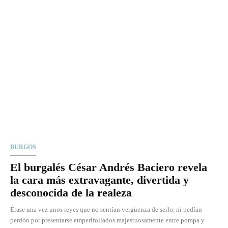
BURGOS
El burgalés César Andrés Baciero revela
la cara más extravagante, divertida y
desconocida de la realeza
Érase una vez unos reyes que no sentían vergüenza de serlo, ni pedían
perdón por presentarse emperifollados majestuosamente entre pompa y