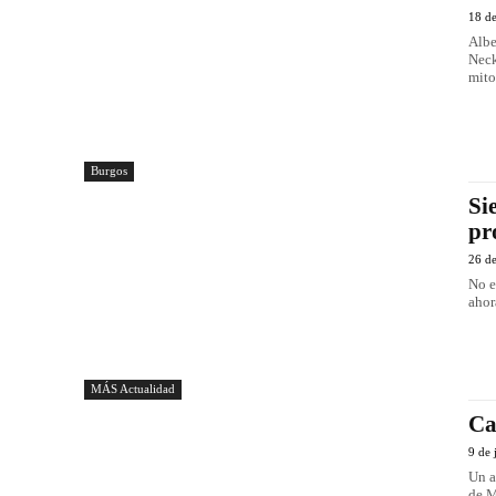
18 d
Albe
Neck
mito
Burgos
Si
pr
26 d
No e
ahor
MÁS Actualidad
Ca
9 de 
Un a
de M