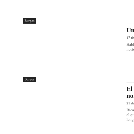
Burgos
Un
17 de
Habl
nort
Burgos
El
no
21 d
Ricardo Ortega El pais
el q
leng