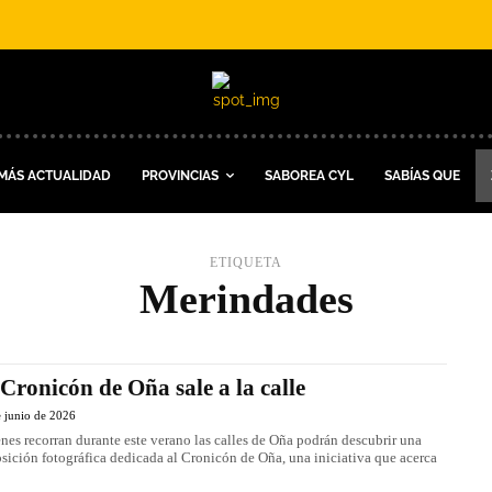
MÁS ACTUALIDAD
PROVINCIAS
SABOREA CYL
SABÍAS QUE
ETIQUETA
Merindades
 Cronicón de Oña sale a la calle
 junio de 2026
nes recorran durante este verano las calles de Oña podrán descubrir una
sición fotográfica dedicada al Cronicón de Oña, una iniciativa que acerca