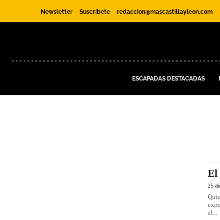
Newsletter
Suscríbete
redaccion@mascastillayleon.com
ESCAPADAS DESTACADAS
El
25 de
Quie
expo
al...