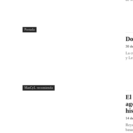
Portada
Do
30 d
La c
y Le
MasCyL recomienda
El
ag
hi
14 de
Reye
basa