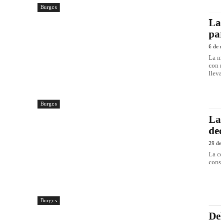
Burgos
La
pa
6 de
La m
con necesid
llev
Burgos
La
de
29 de
La c
cons
Burgos
De