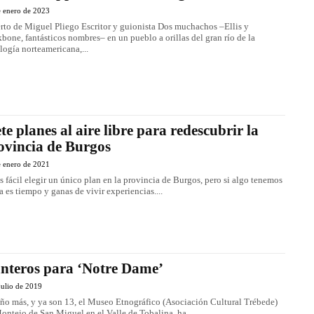
e enero de 2023
rto de Miguel Pliego Escritor y guionista Dos muchachos –Ellis y
bone, fantásticos nombres– en un pueblo a orillas del gran río de la
logía norteamericana,...
ete planes al aire libre para redescubrir la
ovincia de Burgos
e enero de 2021
s fácil elegir un único plan en la provincia de Burgos, pero si algo tenemos
a es tiempo y ganas de vivir experiencias....
nteros para ‘Notre Dame’
julio de 2019
ño más, y ya son 13, el Museo Etnográfico (Asociación Cultural Trébede)
ontejo de San Miguel en el Valle de Tobalina, ha...