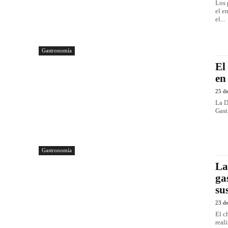
Los 
el e
el...
Gastronomía
El
en
25 d
La D
Gast
Gastronomía
La
ga
su
23 d
El c
real