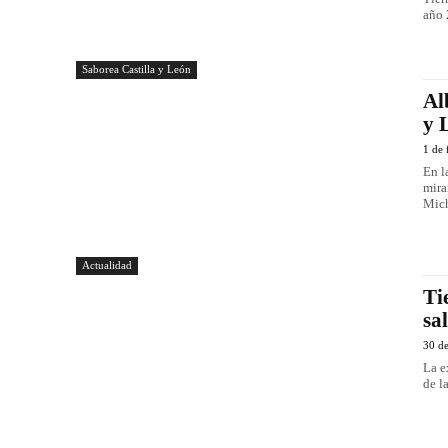
año 
Saborea Castilla y León
Al
y 
1 de 
En l
mira
Mich
Actualidad
Ti
sa
30 d
La e
de l