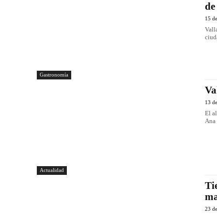
de
15 d
Vall
ciud
Gastronomía
Va
13 d
El a
Ana 
Actualidad
Ti
ma
23 d