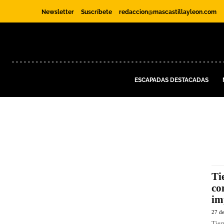
Newsletter
Suscríbete
redaccion@mascastillayleon.com
ESCAPADAS DESTACADAS
Ti
co
im
27 d
Tier