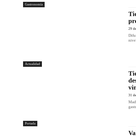
Gastronomía
Ti
pr
29 d
Difu
nive
Actualidad
Ti
de
vi
31 d
Madr
gast
Portada
Va