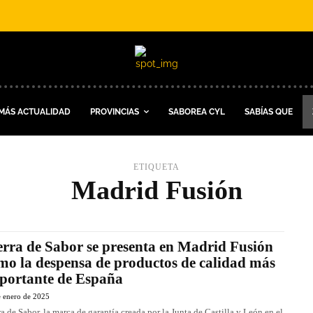
MÁS ACTUALIDAD
PROVINCIAS
SABOREA CYL
SABÍAS QUE
ETIQUETA
Madrid Fusión
erra de Sabor se presenta en Madrid Fusión
mo la despensa de productos de calidad más
portante de España
e enero de 2025
ra de Sabor, la marca de garantía creada por la Junta de Castilla y León en el