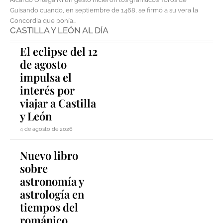
Guisando cuando, en septiembre de 1468, se firmó a su vera la
Concordia que ponía...
CASTILLA Y LEÓN AL DÍA
El eclipse del 12
de agosto
impulsa el
interés por
viajar a Castilla
y León
4 de agosto de 2026
Nuevo libro
sobre
astronomía y
astrología en
tiempos del
románico