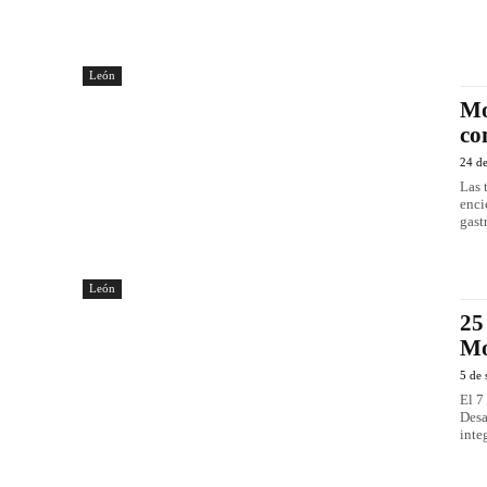
León
Mo
co
24 de
Las 
enci
gast
León
25
Mo
5 de 
El 7
Desa
inte