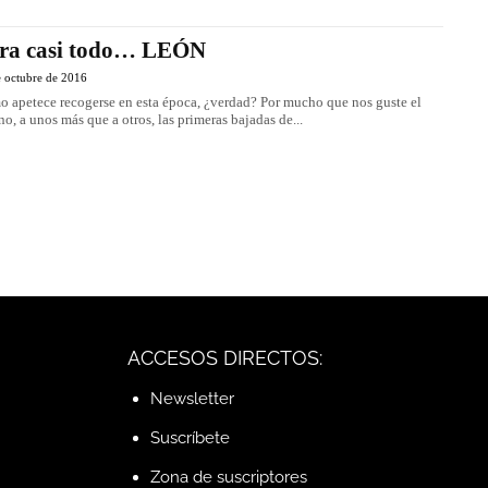
ra casi todo… LEÓN
e octubre de 2016
 apetece recogerse en esta época, ¿verdad? Por mucho que nos guste el
no, a unos más que a otros, las primeras bajadas de...
ACCESOS DIRECTOS:
Newsletter
Suscríbete
Zona de suscriptores