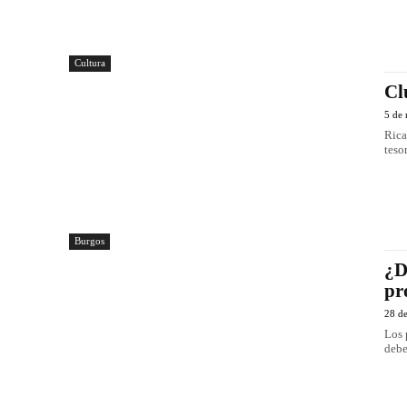
Cultura
Cl
5 de
Rica
teso
Burgos
¿D
pr
28 d
Los 
debe