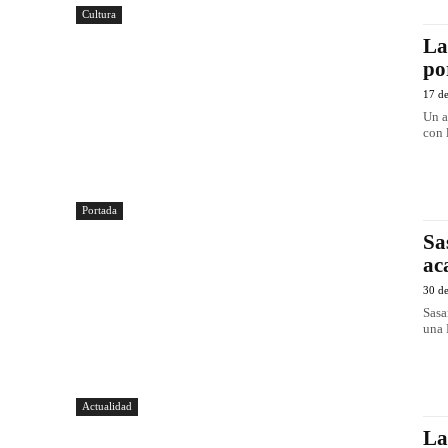
Cultura
La
po
17 de
Un a
con 
Portada
Sa
ac
30 d
Sasa
una 
Actualidad
La