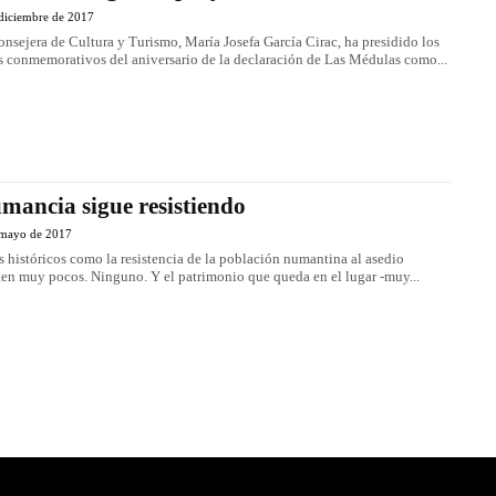
 diciembre de 2017
onsejera de Cultura y Turismo, María Josefa García Cirac, ha presidido los
s conmemorativos del aniversario de la declaración de Las Médulas como...
mancia sigue resistiendo
 mayo de 2017
s históricos como la resistencia de la población numantina al asedio
ten muy pocos. Ninguno. Y el patrimonio que queda en el lugar -muy...