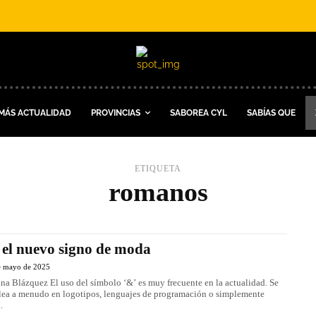
MÁS ACTUALIDAD
PROVINCIAS
SABOREA CYL
SABÍAS QUE
ETIQUETA
romanos
 el nuevo signo de moda
e mayo de 2025
uso del símbolo ‘&’ es muy frecuente en la actualidad. Se
ea a menudo en logotipos, lenguajes de programación o simplemente
.