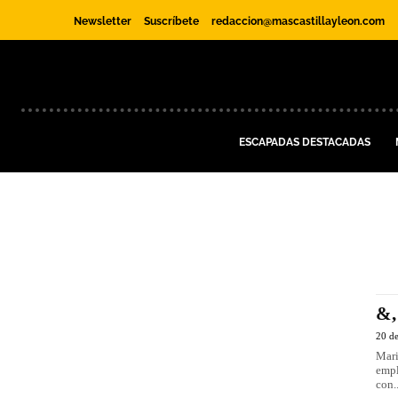
Newsletter
Suscríbete
redaccion@mascastillayleon.com
ESCAPADAS DESTACADAS
&,
20 d
Marina Blázquez El 
empl
con..