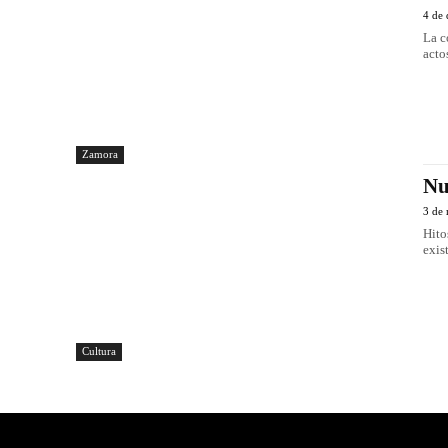
4 de
La c
acto
Zamora
Nu
3 de
Hito
exis
Cultura