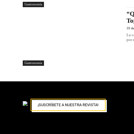
Gastronomía
“Q
To
10 d
La c
por 
Gastronomía
¡SUSCRÍBETE A NUESTRA REVISTA!