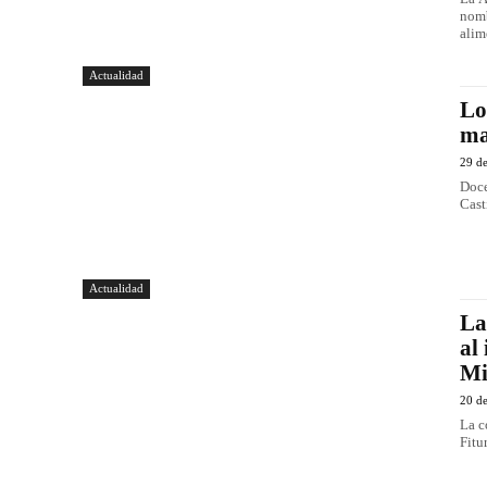
nomb
alim
Actualidad
Lo
ma
29 d
Doce
Cast
Actualidad
La
al
Mi
20 d
La c
Fitu