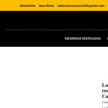
Newsletter
Suscríbete
redaccion@mascastillayleon.com
ESCAPADAS DESTACADAS
La
re
Ca
14 d
La A