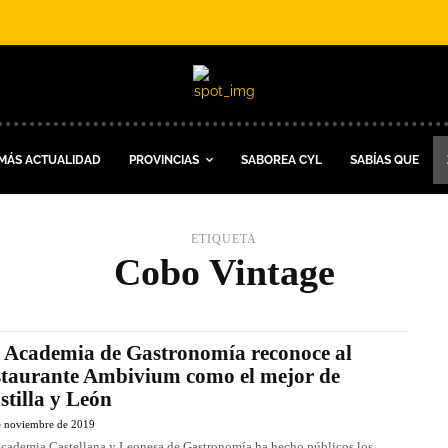
MÁS ACTUALIDAD
PROVINCIAS
SABOREA CYL
SABÍAS QUE
ETIQUETA
Cobo Vintage
 Academia de Gastronomía reconoce al
staurante Ambivium como el mejor de
stilla y León
e noviembre de 2019
cademia Castellana y Leonesa de Gastronomía ha hecho públicos los