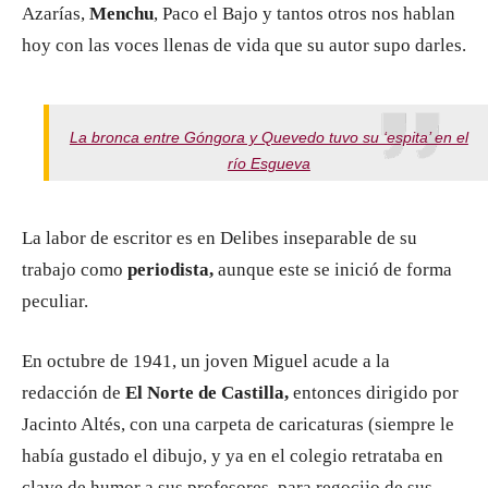
Azarías,
Menchu
, Paco el Bajo y tantos otros nos hablan
hoy con las voces llenas de vida que su autor supo darles.
La bronca entre Góngora y Quevedo tuvo su ‘espita’ en el
río Esgueva
La labor de escritor es en Delibes inseparable de su
trabajo como
periodista,
aunque este se inició de forma
peculiar.
En octubre de 1941, un joven Miguel acude a la
redacción de
El Norte de Castilla,
entonces dirigido por
Jacinto Altés, con una carpeta de caricaturas (siempre le
había gustado el dibujo, y ya en el colegio retrataba en
clave de humor a sus profesores, para regocijo de sus