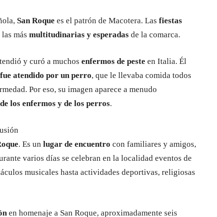
ñola,
San Roque
es el patrón de Macotera. Las
fiestas
e las más
multitudinarias y esperadas
de la comarca.
 atendió y curó a muchos
enfermos de peste
en Italia. Él
fue atendido por un perro
, que le llevaba comida todos
nfermedad. Por eso, su imagen aparece a menudo
de los enfermos y de los perros
.
lusión
 Roque
. Es un
lugar de encuentro
con familiares y amigos,
ante varios días se celebran en la localidad eventos de
táculos musicales hasta actividades deportivas, religiosas
ión
en homenaje a San Roque, aproximadamente seis