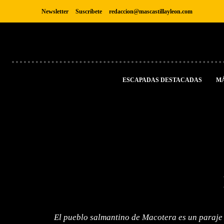
Newsletter
Suscríbete
redaccion@mascastillayleon.com
ESCAPADAS DESTACADAS
M
El pueblo salmantino de Macotera es un paraje ú