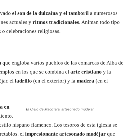
levado
el son de la dulzaina y el tamboril
a numerosos
nes actuales y
ritmos tradicionales
. Animan todo tipo
 o celebraciones religiosas.
ta que engloba varios pueblos de las comarcas de Alba de
emplos en los que se combina el
arte cristiano
y la
éjar, el
ladrillo
(en el exterior) y la
madera
(en el
a en
El Cielo de Macotera, artesonado mudéjar
iento.
estilo hispano flamenco. Los tesoros de esta iglesia se
retablos, el
impresionante artesonado mudéjar
que