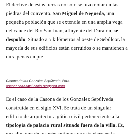
El declive de estas tierras no solo se hizo notar en las
piedras del convento.
San Miguel de Negueda
, una
pequeña población que se extendía en una amplia vega
del cauce del Rio San Juan, afluyente del Duratón,
se
despobló
. Situado a 5 kilómetros al oeste de Sebúlcor, la
mayoría de sus edificios están derruidos o se mantienen a
dura penas en pie.
Casona de los Gonzalez Sepúlveda. Foto:
abandonadosalsilencio.blogspot.com
Es el caso de la Casona de los Gonzalez Sepúlveda,
construida en el siglo XVI. Se trata de un singular
edificio de arquitectura gótica civil perteneciente a la
tipología de palacio rural situado fuera de la villa.
Es,
por ello, uno de los más antiguos de esta clase en la