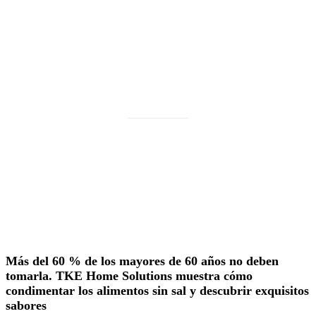
PORTADA
SABOREA CASTILLA Y LEÓN
GASTRONOMÍA
Cómo disfrutar de la comida sin añadir
sal
4 de febrero de 2022
Más del 60 % de los mayores de 60 años no deben
tomarla. TKE Home Solutions muestra cómo
condimentar los alimentos sin sal y descubrir exquisitos
sabores