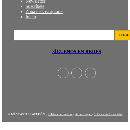
Newsletter
Suscríbete
Zona de suscriptores
Inicio
BUSC
SÍGUENOS EN REDES
©
MÁSCASTILLAYLEÓN
|
Política de cookies
-
Aviso Legal
-
Política de Privacidad