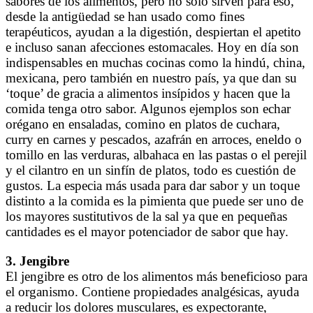
sabores de los alimentos, pero no solo sirven para eso,
desde la antigüedad se han usado como fines
terapéuticos, ayudan a la digestión, despiertan el apetito
e incluso sanan afecciones estomacales. Hoy en día son
indispensables en muchas cocinas como la hindú, china,
mexicana, pero también en nuestro país, ya que dan su
‘toque’ de gracia a alimentos insípidos y hacen que la
comida tenga otro sabor. Algunos ejemplos son echar
orégano en ensaladas, comino en platos de cuchara,
curry en carnes y pescados, azafrán en arroces, eneldo o
tomillo en las verduras, albahaca en las pastas o el perejil
y el cilantro en un sinfín de platos, todo es cuestión de
gustos. La especia más usada para dar sabor y un toque
distinto a la comida es la pimienta que puede ser uno de
los mayores sustitutivos de la sal ya que en pequeñas
cantidades es el mayor potenciador de sabor que hay.
3. Jengibre
El jengibre es otro de los alimentos más beneficioso para
el organismo. Contiene propiedades analgésicas, ayuda
a reducir los dolores musculares, es expectorante,