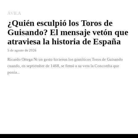
ÁVILA
¿Quién esculpió los Toros de
Guisando? El mensaje vetón que
atraviesa la historia de España
5 de agosto de 2026
Ricardo Ortega Ni un gesto hicieron los graníticos Toros de Guisando
cuando, en septiembre de 1468, se firmó a su vera la Concordia que
ponía...