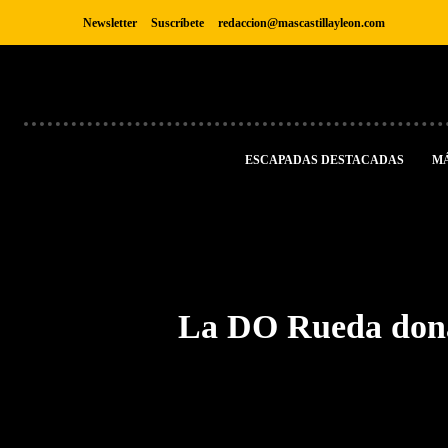
Newsletter
Suscríbete
redaccion@mascastillayleon.com
ESCAPADAS DESTACADAS
M
La DO Rueda dona 5