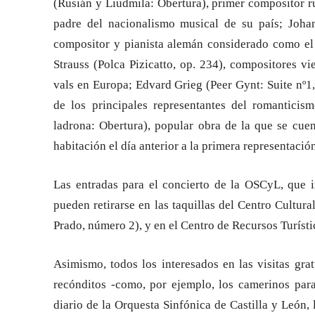
(Rusián y Liudmila: Obertura), primer compositor r
padre del nacionalismo musical de su país; Joha
compositor y pianista alemán considerado como el 
Strauss (Polca Pizicatto, op. 234), compositores v
vals en Europa; Edvard Grieg (Peer Gynt: Suite nº1
de los principales representantes del romanticis
ladrona: Obertura), popular obra de la que se cue
habitación el día anterior a la primera representaci
Las entradas para el concierto de la OSCyL, que 
pueden retirarse en las taquillas del Centro Cultu
Prado, número 2), y en el Centro de Recursos Turístic
Asimismo, todos los interesados en las visitas gra
recónditos -como, por ejemplo, los camerinos para 
diario de la Orquesta Sinfónica de Castilla y León, 