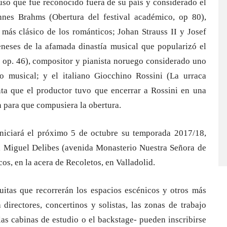
uso que fue reconocido fuera de su país y considerado el
nnes Brahms (Obertura del festival académico, op 80),
más clásico de los románticos; Johan Strauss II y Josef
ieneses de la afamada dinastía musical que popularizó el
, op. 46), compositor y pianista noruego considerado uno
mo musical; y el italiano Giocchino Rossini (La urraca
nta que el productor tuvo que encerrar a Rossini en una
ón para que compusiera la obertura.
iniciará el próximo 5 de octubre su temporada 2017/18,
ral Miguel Delibes (avenida Monasterio Nuestra Señora de
os, en la acera de Recoletos, en Valladolid.
tuitas que recorrerán los espacios escénicos y otros más
directores, concertinos y solistas, las zonas de trabajo
las cabinas de estudio o el backstage- pueden inscribirse