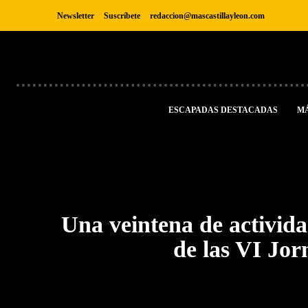
Newsletter
Suscríbete
redaccion@mascastillayleon.com
ESCAPADAS DESTACADAS
M
Una veintena de activida
de las VI Jor