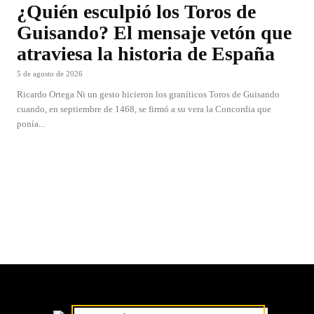
¿Quién esculpió los Toros de
Guisando? El mensaje vetón que
atraviesa la historia de España
5 de agosto de 2026
Ricardo Ortega Ni un gesto hicieron los graníticos Toros de Guisando
cuando, en septiembre de 1468, se firmó a su vera la Concordia que
ponía...