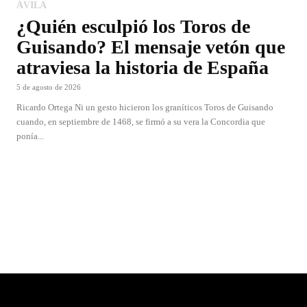
ÁVILA
¿Quién esculpió los Toros de
Guisando? El mensaje vetón que
atraviesa la historia de España
5 de agosto de 2026
Ricardo Ortega Ni un gesto hicieron los graníticos Toros de Guisando
cuando, en septiembre de 1468, se firmó a su vera la Concordia que
ponía...