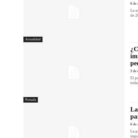
6 de 
La m
de 2
Actualidad
¿C
im
pe
3 de
El p
toda
Portada
La
pa
6 de 
La p
impo