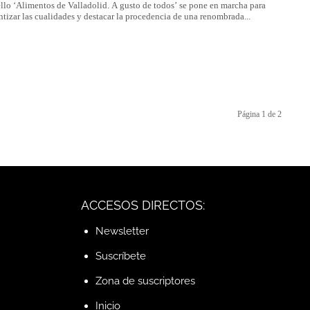
ello ‘Alimentos de Valladolid. A gusto de todos’ se pone en marcha para
ntizar las cualidades y destacar la procedencia de una renombrada...
Página 1 de 2
ACCESOS DIRECTOS:
Newsletter
Suscríbete
Zona de suscriptores
Inicio