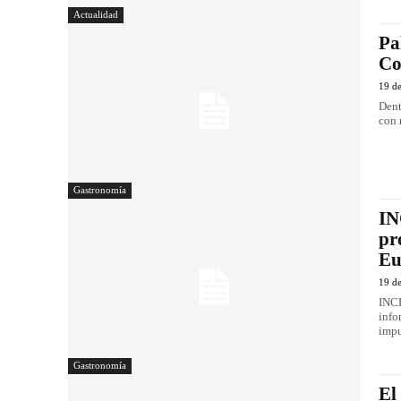
Actualidad
Pa
Co
19 de
Dent
con 
Gastronomía
IN
pr
Eu
19 de
INCE
info
impu
Gastronomía
El