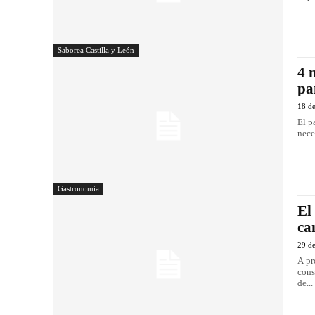
Saborea Castilla y León
4 
pa
18 d
El p
nece
Gastronomía
El
ca
29 de
A pr
cons
de...