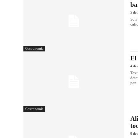
ba
5 de 
Son 
cali
Gastronomía
El
4 de 
Text
dete
pan..
Gastronomía
Al
to
8 de