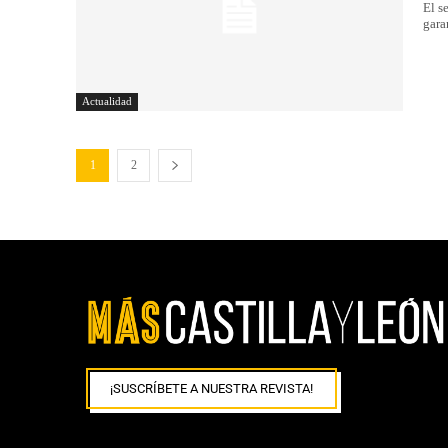
El s
gara
Actualidad
1
2
¡SUSCRÍBETE A NUESTRA REVISTA!