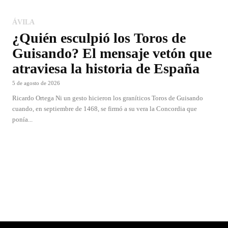
ÁVILA
¿Quién esculpió los Toros de
Guisando? El mensaje vetón que
atraviesa la historia de España
5 de agosto de 2026
Ricardo Ortega Ni un gesto hicieron los graníticos Toros de Guisando
cuando, en septiembre de 1468, se firmó a su vera la Concordia que
ponía...