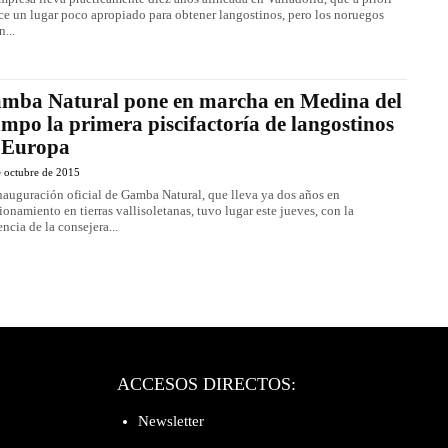
ce un lugar poco apropiado para obtener langostinos, pero los noruegos
n...
mba Natural pone en marcha en Medina del
mpo la primera piscifactoría de langostinos
 Europa
e octubre de 2015
nauguración oficial de Gamba Natural, que lleva ya dos años en
ionamiento en tierras vallisoletanas, tuvo lugar este jueves, con la
encia de la consejera...
ACCESOS DIRECTOS:
Newsletter