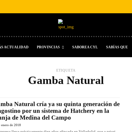
ÁS ACTUALIDAD
PROVINCIAS
SABOREA CYL
SABÍAS QUE
ETIQUETA
Gamba Natural
mba Natural cría ya su quinta generación de
ngostino por un sistema de Hatchery en la
anja de Medina del Campo
e enero de 2018
mpresa lleva prácticamente diez años afincada en Valladolid, que a priori