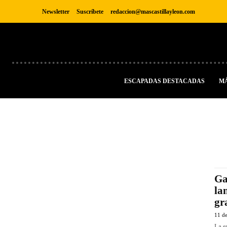
Newsletter
Suscríbete
redaccion@mascastillayleon.com
ESCAPADAS DESTACADAS
M
Ga
la
gr
11 d
La e