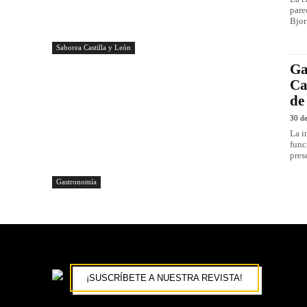
pare
Bjor
Saborea Castilla y León
Ga
Ca
de
30 d
La i
func
pres
Gastronomía
¡SUSCRÍBETE A NUESTRA REVISTA!