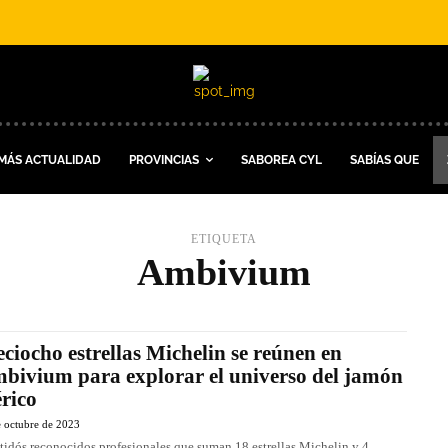
MÁS ACTUALIDAD
PROVINCIAS
SABOREA CYL
SABÍAS QUE
ETIQUETA
Ambivium
eciocho estrellas Michelin se reúnen en
bivium para explorar el universo del jamón
érico
e octubre de 2023
tidós reconocidos profesionales que suman 18 estrellas Michelin y 4