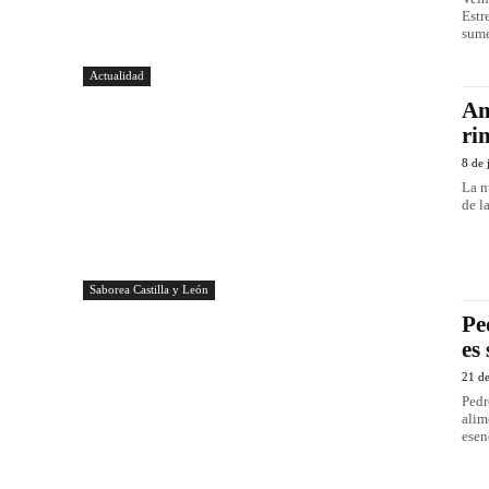
Estr
sume
Actualidad
Am
ri
8 de 
La n
de l
Saborea Castilla y León
Pe
es
21 d
Pedr
alim
esenc