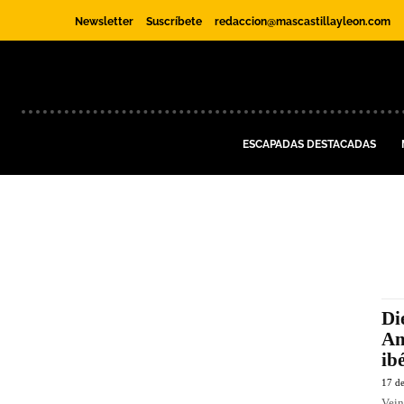
Newsletter
Suscríbete
redaccion@mascastillayleon.com
ESCAPADAS DESTACADAS
Di
Am
ib
17 d
Vein