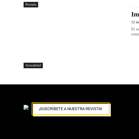
Portada
Im
12 de
El n
esta
Actualidad
¡SUSCRÍBETE A NUESTRA REVISTA!