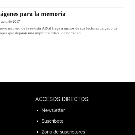
ágenes para la memoria
 abril de 2017
uevo número de la revista ARGI llega a manos de sus lectores cargado de
mpas que dejarán una impronta difícil de borrar en...
ACCESOS DIRECTOS:
Newsletter
Suscríbete
Zona de suscriptores