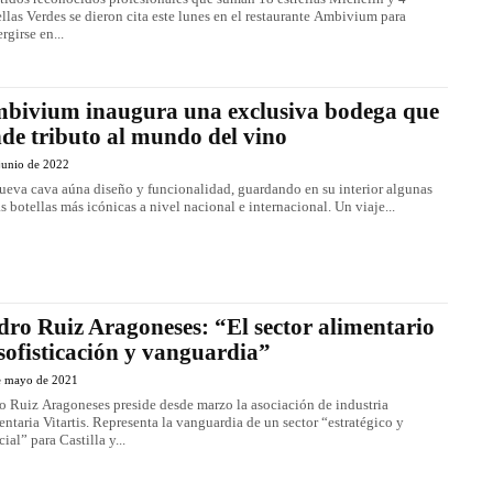
ellas Verdes se dieron cita este lunes en el restaurante Ambivium para
rgirse en...
bivium inaugura una exclusiva bodega que
nde tributo al mundo del vino
junio de 2022
ueva cava aúna diseño y funcionalidad, guardando en su interior algunas
as botellas más icónicas a nivel nacional e internacional. Un viaje...
dro Ruiz Aragoneses: “El sector alimentario
 sofisticación y vanguardia”
e mayo de 2021
o Ruiz Aragoneses preside desde marzo la asociación de industria
entaria Vitartis. Representa la vanguardia de un sector “estratégico y
ial” para Castilla y...