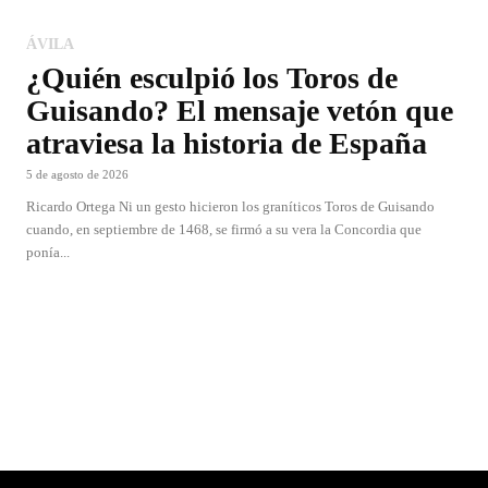
ÁVILA
¿Quién esculpió los Toros de
Guisando? El mensaje vetón que
atraviesa la historia de España
5 de agosto de 2026
Ricardo Ortega Ni un gesto hicieron los graníticos Toros de Guisando
cuando, en septiembre de 1468, se firmó a su vera la Concordia que
ponía...