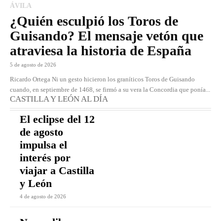
ÁVILA
¿Quién esculpió los Toros de
Guisando? El mensaje vetón que
atraviesa la historia de España
5 de agosto de 2026
Ricardo Ortega Ni un gesto hicieron los graníticos Toros de Guisando
cuando, en septiembre de 1468, se firmó a su vera la Concordia que ponía...
CASTILLA Y LEÓN AL DÍA
El eclipse del 12
de agosto
impulsa el
interés por
viajar a Castilla
y León
4 de agosto de 2026