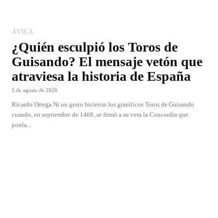
ÁVILA
¿Quién esculpió los Toros de
Guisando? El mensaje vetón que
atraviesa la historia de España
5 de agosto de 2026
Ricardo Ortega Ni un gesto hicieron los graníticos Toros de Guisando
cuando, en septiembre de 1468, se firmó a su vera la Concordia que
ponía...