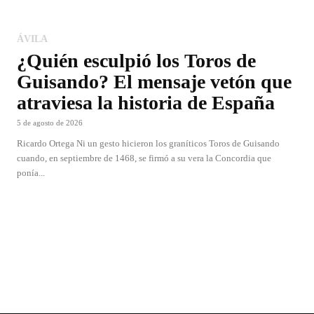
ÁVILA
¿Quién esculpió los Toros de
Guisando? El mensaje vetón que
atraviesa la historia de España
5 de agosto de 2026
Ricardo Ortega Ni un gesto hicieron los graníticos Toros de Guisando
cuando, en septiembre de 1468, se firmó a su vera la Concordia que
ponía...