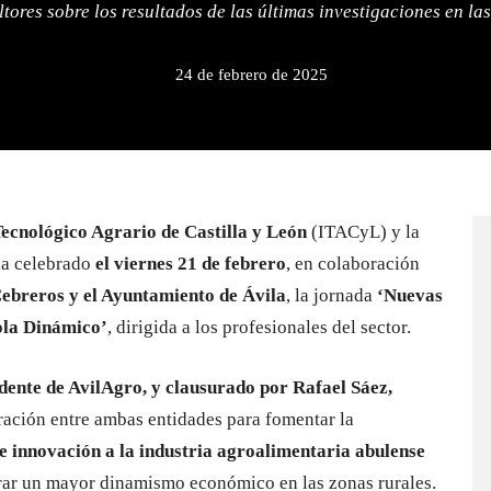
ultores sobre los resultados de las últimas investigaciones en las
24 de febrero de 2025
Tecnológico Agrario de Castilla y León
(ITACyL) y la
ha celebrado
el viernes 21 de febrero
, en colaboración
breros y el Ayuntamiento de Ávila
, la jornada
‘Nuevas
ola Dinámico’
, dirigida a los profesionales del sector.
idente de AvilAgro, y clausurado por Rafael Sáez,
ración entre ambas entidades para fomentar la
e innovación a la industria agroalimentaria abulense
erar un mayor dinamismo económico en las zonas rurales.