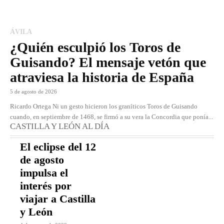
ÁVILA
¿Quién esculpió los Toros de
Guisando? El mensaje vetón que
atraviesa la historia de España
5 de agosto de 2026
Ricardo Ortega Ni un gesto hicieron los graníticos Toros de Guisando
cuando, en septiembre de 1468, se firmó a su vera la Concordia que ponía...
CASTILLA Y LEÓN AL DÍA
El eclipse del 12
de agosto
impulsa el
interés por
viajar a Castilla
y León