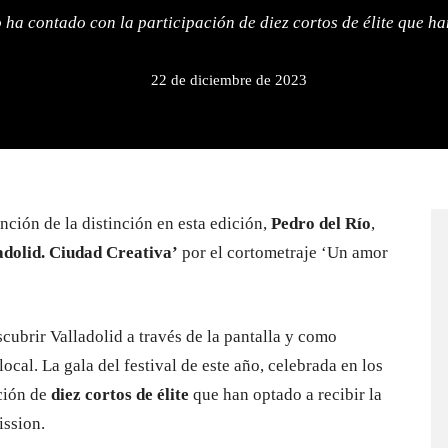
o ha contado con la participación de diez cortos de élite que ha
22 de diciembre de 2023
inción de la distinción en esta edición,
Pedro del Río
,
olid. Ciudad Creativa’
por el cortometraje ‘Un amor
scubrir Valladolid a través de la pantalla y como
ocal. La gala del festival de este año, celebrada en los
ción de
diez cortos de élite
que han optado a recibir la
ission.