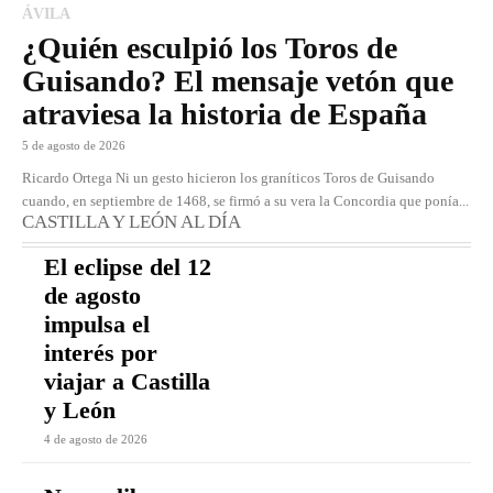
ÁVILA
¿Quién esculpió los Toros de
Guisando? El mensaje vetón que
atraviesa la historia de España
5 de agosto de 2026
Ricardo Ortega Ni un gesto hicieron los graníticos Toros de Guisando
cuando, en septiembre de 1468, se firmó a su vera la Concordia que ponía...
CASTILLA Y LEÓN AL DÍA
El eclipse del 12
de agosto
impulsa el
interés por
viajar a Castilla
y León
4 de agosto de 2026