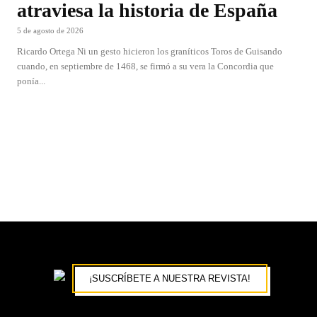
atraviesa la historia de España
5 de agosto de 2026
Ricardo Ortega Ni un gesto hicieron los graníticos Toros de Guisando
cuando, en septiembre de 1468, se firmó a su vera la Concordia que
ponía...
¡SUSCRÍBETE A NUESTRA REVISTA!