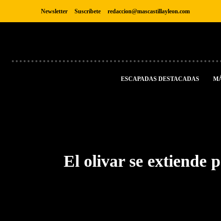
Newsletter
Suscríbete
redaccion@mascastillayleon.com
ESCAPADAS DESTACADAS
M
El olivar se extiende 