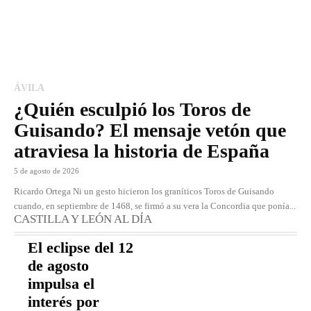
ÁVILA
¿Quién esculpió los Toros de
Guisando? El mensaje vetón que
atraviesa la historia de España
5 de agosto de 2026
Ricardo Ortega Ni un gesto hicieron los graníticos Toros de Guisando
cuando, en septiembre de 1468, se firmó a su vera la Concordia que ponía...
CASTILLA Y LEÓN AL DÍA
El eclipse del 12
de agosto
impulsa el
interés por