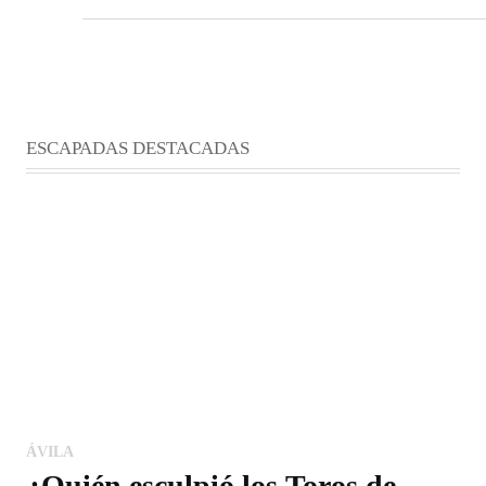
ESCAPADAS DESTACADAS
ÁVILA
¿Quién esculpió los Toros de