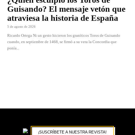
Guisando? El mensaje vetón que
atraviesa la historia de España
5 de agosto de 2026
Ricardo Ortega Ni un gesto hicieron los graníticos Toros de Guisando
cuando, en septiembre de 1468, se firmó a su vera la Concordia que
ponía...
¡SUSCRÍBETE A NUESTRA REVISTA!