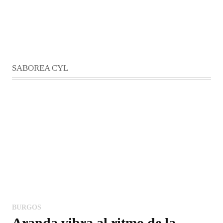
SABOREA CYL
BURGOS
Aranda vibra al ritmo de la