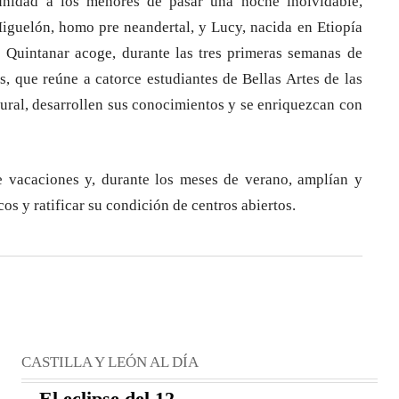
nidad a los menores de pasar una noche inolvidable,
iguelón, homo pre neandertal, y Lucy, nacida en Etiopía
e Quintanar acoge, durante las tres primeras semanas de
s, que reúne a catorce estudiantes de Bellas Artes de las
tural, desarrollen sus conocimientos y se enriquezcan con
 vacaciones y, durante los meses de verano, amplían y
cos y ratificar su condición de centros abiertos.
CASTILLA Y LEÓN AL DÍA
El eclipse del 12