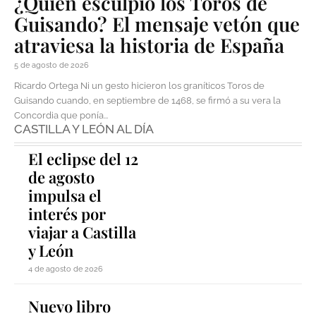
¿Quién esculpió los Toros de
Guisando? El mensaje vetón que
atraviesa la historia de España
5 de agosto de 2026
Ricardo Ortega Ni un gesto hicieron los graníticos Toros de
Guisando cuando, en septiembre de 1468, se firmó a su vera la
Concordia que ponía...
CASTILLA Y LEÓN AL DÍA
El eclipse del 12
de agosto
impulsa el
interés por
viajar a Castilla
y León
4 de agosto de 2026
Nuevo libro