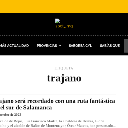
MÁS ACTUALIDAD
PROVINCIAS
SABOREA CYL
SABÍAS QUE
ETIQUETA
trajano
ajano será recordado con una ruta fantástica
 el sur de Salamanca
octubre de 2023
lcalde de Béjar, Luis Francisco Martín, la alcaldesa de Hervás, Gloria
aíno y el alcalde de Baños de Montemayor, Óscar Mateos, han presentado...