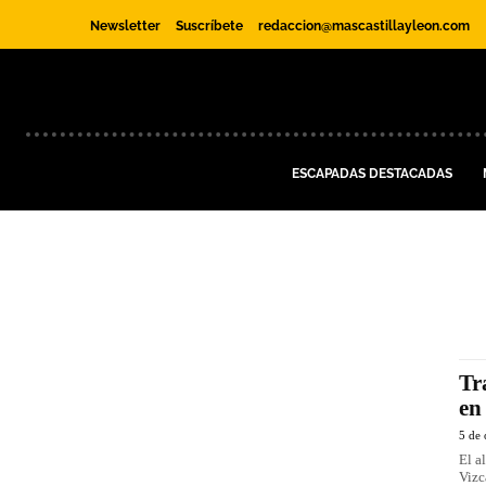
Newsletter
Suscríbete
redaccion@mascastillayleon.com
ESCAPADAS DESTACADAS
Tr
en
5 de 
El a
Vizc