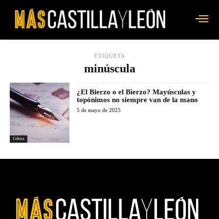
ETIQUETA
minúscula
¿El Bierzo o el Bierzo? Mayúsculas y
topónimos no siempre van de la mano
5 de mayo de 2025
Cultura