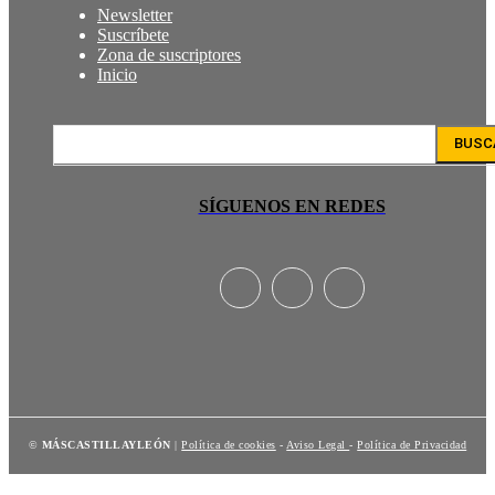
Newsletter
Suscríbete
Zona de suscriptores
Inicio
BUSC
SÍGUENOS EN REDES
©
MÁSCASTILLAYLEÓN
|
Política de cookies
-
Aviso Legal
-
Política de Privacidad