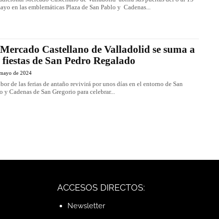
ayo en las emblemáticas Plaza de San Pablo y Cadenas...
 Mercado Castellano de Valladolid se suma a
s fiestas de San Pedro Regalado
 mayo de 2024
abor de las ferias de antaño revivirá por unos días en el entorno de San
o y Cadenas de San Gregorio para celebrar...
ACCESOS DIRECTOS:
Newsletter