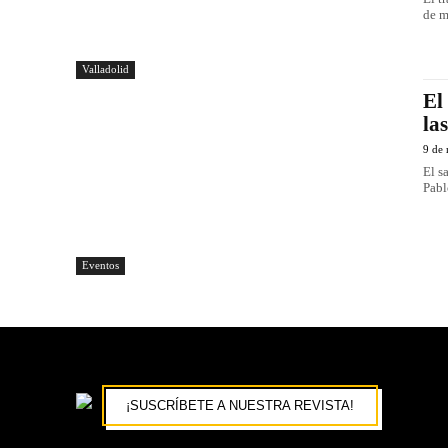
de m
Valladolid
El
la
9 de
El s
Pabl
Eventos
¡SUSCRÍBETE A NUESTRA REVISTA!