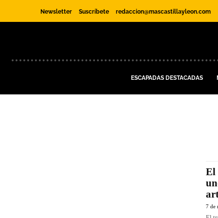
Newsletter
Suscríbete
redaccion@mascastillayleon.com
ESCAPADAS DESTACADAS
El
un
ar
7 de
El t