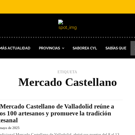
MÁS ACTUALIDAD
PROVINCIAS
SABOREA CYL
SABÍAS QUE
ETIQUETA
Mercado Castellano
 Mercado Castellano de Valladolid reúne a
os 100 artesanos y promueve la tradición
tesanal
 mayo de 2025
radicional Mercado Castellano de Valladolid abrirá sus puertas del 8 al 13