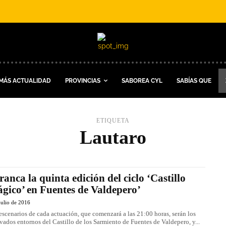
MÁS ACTUALIDAD
PROVINCIAS
SABOREA CYL
SABÍAS QUE
ETIQUETA
Lautaro
ranca la quinta edición del ciclo ‘Castillo
gico’ en Fuentes de Valdepero’
julio de 2016
escenarios de cada actuación, que comenzará a las 21:00 horas, serán los
vados entornos del Castillo de los Sarmiento de Fuentes de Valdepero, y...