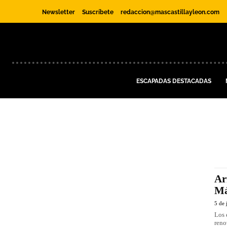
Newsletter
Suscríbete
redaccion@mascastillayleon.com
ESCAPADAS DESTACADAS
Ar
Má
5 de 
Los 
reno