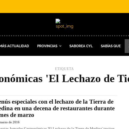
MÁS ACTUALIDAD
PROVINCIAS
SABOREA CYL
SABÍAS QUE
ETIQUETA
onómicas 'El Lechazo de Ti
nús especiales con el lechazo de la Tierra de
dina en una decena de restaurantes durante
 mes de marzo
 marzo de 2016
sextas Jornadas Gastronómicas 'El Lechazo de la Tierra de Medina' invitan