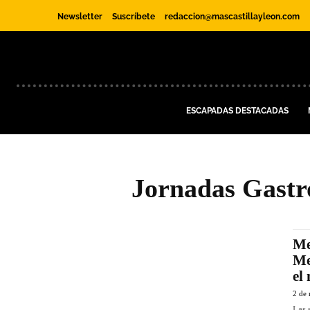
Newsletter
Suscríbete
redaccion@mascastillayleon.com
ESCAPADAS DESTACADAS
Jornadas Gastr
Me
Me
el
2 de
Las 