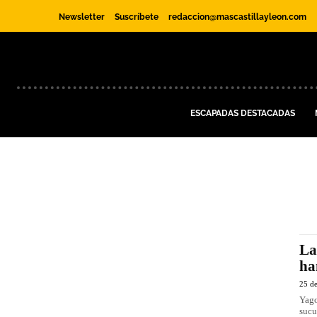
Newsletter
Suscríbete
redaccion@mascastillayleon.com
ESCAPADAS DESTACADAS
La
ha
25 de
Yago Costoya Parece 
sucu