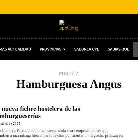
MÁS ACTUALIDAD
PROVINCIAS
SABOREA CYL
SABÍAS QUE
ETIQUETA
Hamburguesa Angus
 nueva fiebre hostelera de las
mburgueserías
 abril de 2025
haber una nueva moda entre emprendedores que
mben a una misma idea en su reflexión por montar un negocio, piensan en