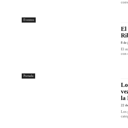
conv
Eventos
El
Ri
8 de 
El a
con 
Portada
Lo
ve
la
22 d
Los 
cate