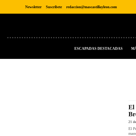
Newsletter
Suscríbete
redaccion@mascastillayleon.com
ESCAPADAS DESTACADAS
M
El
Br
21 d
El P
manu