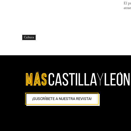
El p
atra
Cultura
¡SUSCRÍBETE A NUESTRA REVISTA!