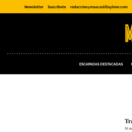
Newsletter
Suscríbete
redaccion@mascastillayleon.com
ESCAPADAS DESTACADAS
Tr
30 d