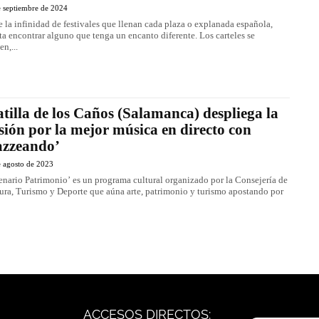
e septiembre de 2024
e la infinidad de festivales que llenan cada plaza o explanada española,
ta encontrar alguno que tenga un encanto diferente. Los carteles se
en,...
tilla de los Caños (Salamanca) despliega la
sión por la mejor música en directo con
azzeando’
e agosto de 2023
enario Patrimonio’ es un programa cultural organizado por la Consejería de
ura, Turismo y Deporte que aúna arte, patrimonio y turismo apostando por
ACCESOS DIRECTOS: