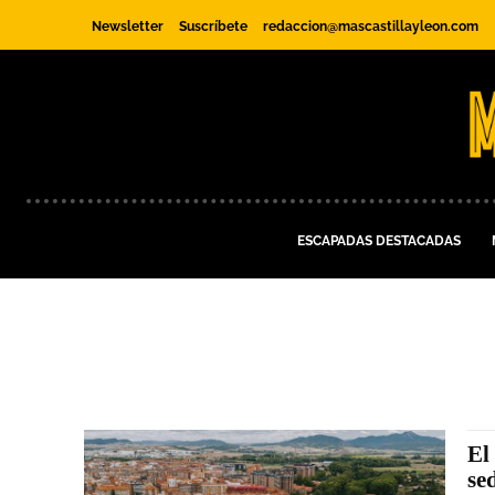
Newsletter
Suscríbete
redaccion@mascastillayleon.com
ESCAPADAS DESTACADAS
El
se