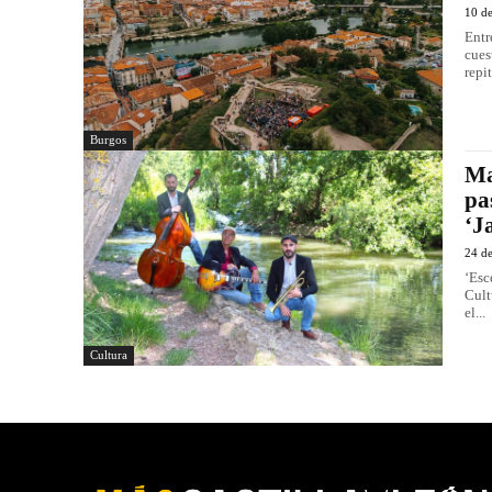
10 d
Entr
cues
repit
Burgos
Ma
pa
‘J
24 d
‘Esc
Cult
el...
Cultura