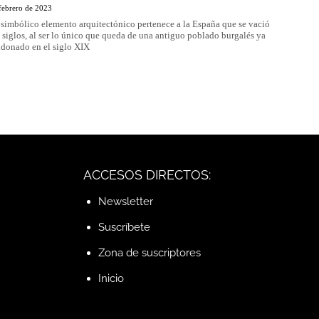
febrero de 2023
 simbólico elemento arquitectónico pertenece a la España que se vació
 siglos, al ser lo único que queda de una antiguo poblado burgalés ya
donado en el siglo XIX
ACCESOS DIRECTOS:
Newsletter
Suscríbete
Zona de suscriptores
Inicio