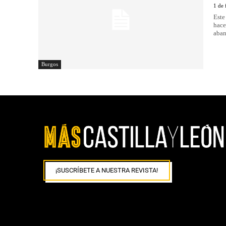
1 de 
Este
hace
aban
Burgos
¡SUSCRÍBETE A NUESTRA REVISTA!