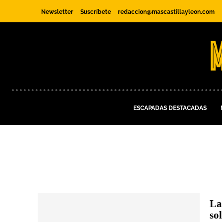
Newsletter
Suscríbete
redaccion@mascastillayleon.com
ESCAPADAS DESTACADAS
La
so