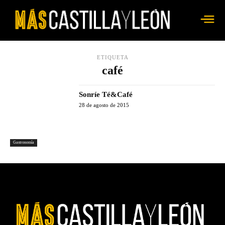
ETIQUETA
café
Sonríe Té&Café
28 de agosto de 2015
Gastronomía