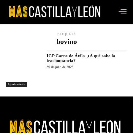
ETIQUETA
bovino
IGP Carne de Ávila. ¿A qué sabe la
trashumancia?
30 de julio de 2025
Agroalimentación