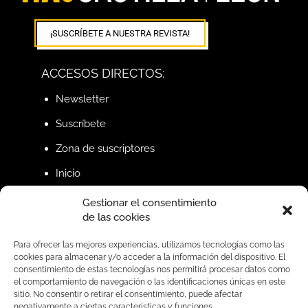
¡SUSCRÍBETE A NUESTRA REVISTA!
ACCESOS DIRECTOS:
Newsletter
Suscríbete
Zona de suscriptores
Inicio
Gestionar el consentimiento
de las cookies
BUSCAR
Para ofrecer las mejores experiencias, utilizamos tecnologías como las
cookies para almacenar y/o acceder a la información del dispositivo. El
consentimiento de estas tecnologías nos permitirá procesar datos como
SÍGUENOS EN REDES
el comportamiento de navegación o las identificaciones únicas en este
sitio. No consentir o retirar el consentimiento, puede afectar
negativamente a ciertas características y funciones.