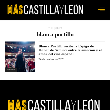
ETIQUETA
blanca portillo
Blanca Portillo recibe la Espiga de
Honor de Seminci entre la emoción y el
amor del cine español
24 de octubre de 2023
Actualidad