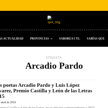
ÁS ACTUALIDAD
PROVINCIAS
SABOREA CYL
SABÍAS QUE
ETIQUETA
Arcadio Pardo
s poetas Arcadio Pardo y Luis López
varez, Premio Castilla y León de las Letras
15
 abril de 2016
remio Castilla y León de las Letras, en su edición correspondiente a 2015,