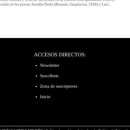
ecaído en los poetas Arcadio Pardo (Beasain, Guipúzcoa, 1928) y Luis...
ACCESOS DIRECTOS:
Newsletter
Suscríbete
Zona de suscriptores
Inicio