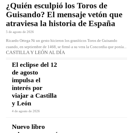
¿Quién esculpió los Toros de
Guisando? El mensaje vetón que
atraviesa la historia de España
5 de agosto de 2026
Ricardo Ortega Ni un gesto hicieron los graníticos Toros de Guisando
cuando, en septiembre de 1468, se firmó a su vera la Concordia que ponía...
CASTILLA Y LEÓN AL DÍA
El eclipse del 12
de agosto
impulsa el
interés por
viajar a Castilla
y León
4 de agosto de 2026
Nuevo libro