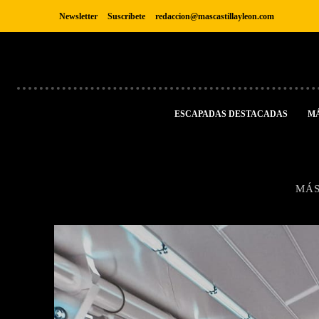
Newsletter
Suscríbete
redaccion@mascastillayleon.com
ESCAPADAS DESTACADAS
M
MÁS