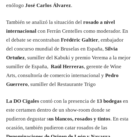
enólogo
José Carlos Álvarez
.
También se analizó la situación del
rosado a nivel
internacional
con Ferrán Centelles como moderador. En
el debate se encontraban
Frédéric Galtier
, embajador
del concurso mundial de Bruselas en España,
Silvia
Ortuñez
, sumiller del Kabuki y premio Verema a la mejor
sumiller de España,
Raúl Herreras
, gerente de Wine
Arts, consultoría de comercio internacional y
Pedro
Guerrero
, sumiller del Restaurante Trigo
La DO Cigales
contó con la presencia de
13 bodegas
en
este certamen dentro de un show-room donde se
pudieron degustar s
us blancos, rosados y tintos
. En esta
ocasión, también pudieron catar rosados de las
Denominaciones de Origen de León y Navarra
.