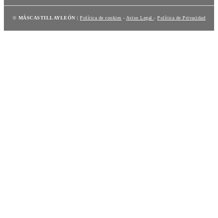
©
MÁSCASTILLAYLEÓN
|
Política de cookies
-
Aviso Legal
-
Política de Privacidad